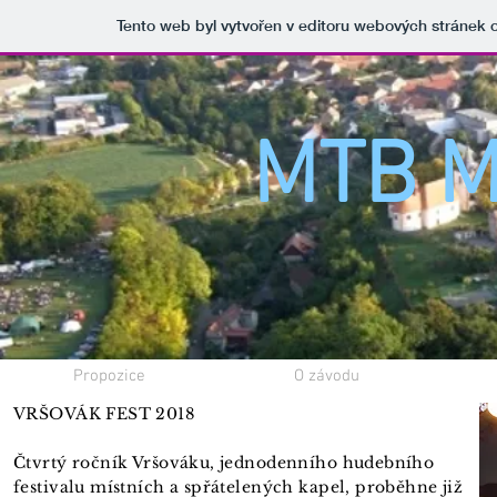
Tento web byl vytvořen v editoru webových stránek
MTB
M
Propozice
O závodu
VRŠOVÁK FEST 2018
Čtvrtý ročník Vršováku, jednodenního hudebního
festivalu místních a spřátelených kapel, proběhne již