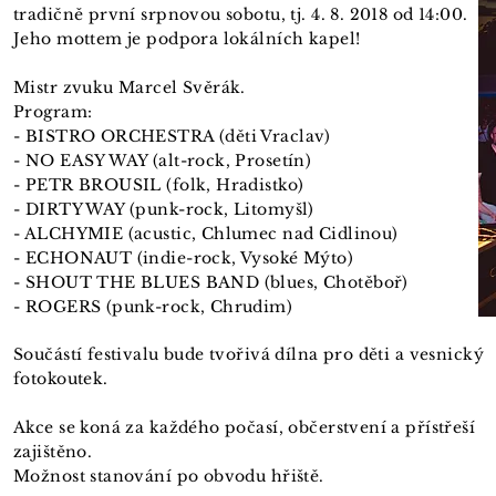
tradičně první srpnovou sobotu, tj. 4. 8. 2018 od 14:00.
Jeho mottem je podpora lokálních kapel!
Mistr zvuku Marcel Svěrák.
Program:
- BISTRO ORCHESTRA (děti Vraclav)
- NO EASY WAY (alt-rock, Prosetín)
- PETR BROUSIL (folk, Hradistko)
- DIRTY WAY (punk-rock, Litomyšl)
- ALCHYMIE (acustic, Chlumec nad Cidlinou)
- ECHONAUT (indie-rock, Vysoké Mýto)
- SHOUT THE BLUES BAND (blues, Chotěboř)
- ROGERS (punk-rock, Chrudim)
Součástí festivalu bude tvořivá dílna pro děti a vesnický
fotokoutek.
Akce se koná za každého počasí, občerstvení a přístřeší
zajištěno.
Možnost stanování po obvodu hřiště.